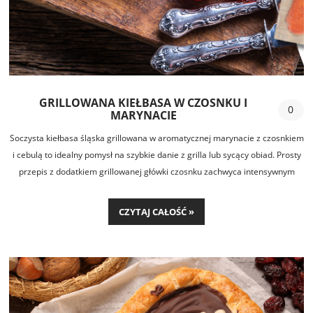
GRILLOWANA KIEŁBASA W CZOSNKU I
0
MARYNACIE
Soczysta kiełbasa śląska grillowana w aromatycznej marynacie z czosnkiem
i cebulą to idealny pomysł na szybkie danie z grilla lub sycący obiad. Prosty
przepis z dodatkiem grillowanej główki czosnku zachwyca intensywnym
smakiem i doskonale sprawdzi się na każdą okazję.
CZYTAJ CAŁOŚĆ »