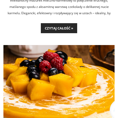
Wielkanocny mazurek mleczno-karmelowy to połączenie kruchego,
maślanego spodu z aksamitną warstwą czekolady o delikatnej nucie
karmelu. Elegancki, efektowny i rozpływający się w ustach – idealny, by
zachwycić gości przy świątecznym stole.
CZYTAJ CAŁOŚĆ »