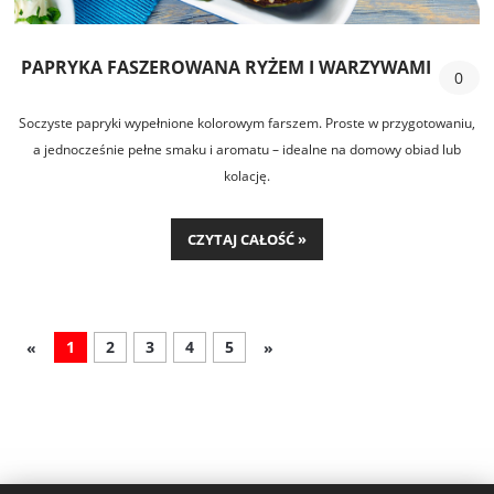
PAPRYKA FASZEROWANA RYŻEM I WARZYWAMI
0
Soczyste papryki wypełnione kolorowym farszem. Proste w przygotowaniu,
a jednocześnie pełne smaku i aromatu – idealne na domowy obiad lub
kolację.
CZYTAJ CAŁOŚĆ »
1
2
3
4
5
«
»