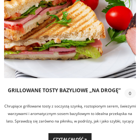
GRILLOWANE TOSTY BAZYLIOWE „NA DROGĘ”
0
Chrupiące grillowane tosty z soczystą szynką, roztopionym serem, świeżymi
warzywami i aromatycznym sosem bazyliowym to idealna przekąska na
lato. Sprawdzą się zarówno na pikniku, w podróży, jak i jako szybki, sycący
lunch.
CZYTAJ CAŁOŚĆ »