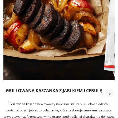
GRILLOWANA KASZANKA Z JABŁKIEM I CEBULĄ
0
Grillowana kaszanka w towarzystwie złocistej cebuli i lekko słodkich,
podsmażonych jabłek to połączenie, które zaskakuje smakiem i prostotą
przygotowania. Aromatyczny majeranek podkreśla jej charakter, a delikatna