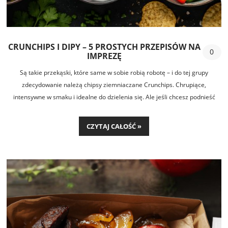
CRUNCHIPS I DIPY – 5 PROSTYCH PRZEPISÓW NA
0
IMPREZĘ
Są takie przekąski, które same w sobie robią robotę – i do tej grupy
zdecydowanie należą chipsy ziemniaczane Crunchips. Chrupiące,
intensywne w smaku i idealne do dzielenia się. Ale jeśli chcesz podnieść
poziom imprezowego stołu, warto dorzucić do nich coś jeszcze – proste
dipy, które przygotujesz w kilka minut.
CZYTAJ CAŁOŚĆ »