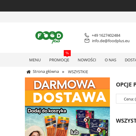
+49 1627402484
info.de@foodplus.eu
MENU
PROMOCJE
NOWOŚCI
O NAS
DOST
»
Strona główna
WSZYSTKIE
OPCJE 
Cena: 
WSZYST