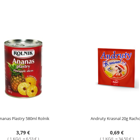
nanas Plastry 580ml Rolnik
Andruty Krasnal 20g Rach
3,79 €
0,69 €
( 1 KG/L = 6,53 € )
( 1 KG/L = 34,50 € )