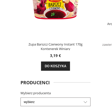
Ar
dy Dzień 30g
Zupa Barszcz Czerwony Instant 170g
Kasza
zawier
Kontenerek Winiary
3,19 €
DO KOSZYKA
PRODUCENCI
Wybierz producenta