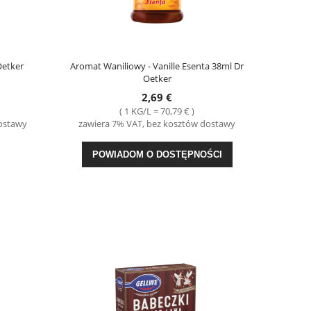
etker
Aromat Waniliowy - Vanille Esenta 38ml Dr
Oetker
2,69 €
( 1 KG/L = 70,79 € )
G
Kluski na Parze 300g Virtu
Kiełbasa Extra Sucha z
dostawy
zawiera 7% VAT, bez kosztów dostawy
2,29 €
21,
POWIADOM O DOSTĘPNOŚCI
DO KOSZYKA
DO KO