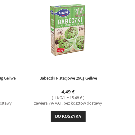
8g Gellwe
Babeczki Pistacjowe 290g Gellwe
4,49 €
( 1 KG/L = 15,48 € )
dostawy
zawiera 7% VAT, bez kosztów dostawy
DO KOSZYKA