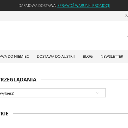
DARMOWA DOSTAWA!
SPRAWDŹ WARUNKI PROMOCJI
Z
AWA DO NIEMIEC
DOSTAWA DO AUSTRII
BLOG
NEWSLETTER
PRZEGLĄDANIA
(wybierz)
KIE