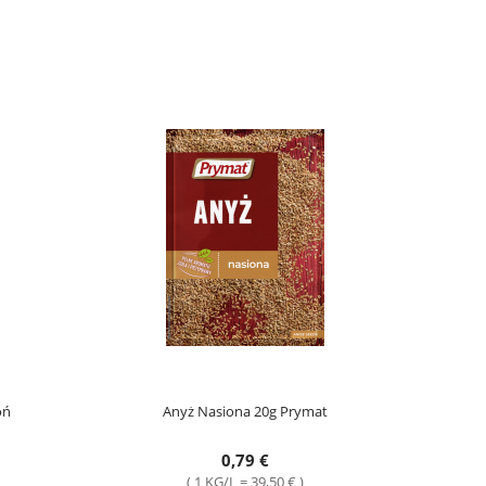
oń
Anyż Nasiona 20g Prymat
0,79 €
( 1 KG/L = 39,50 € )