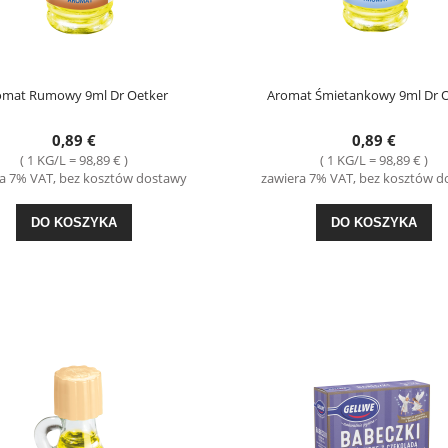
omat Rumowy 9ml Dr Oetker
Aromat Śmietankowy 9ml Dr O
0,89 €
0,89 €
( 1 KG/L = 98,89 € )
( 1 KG/L = 98,89 € )
 Gryczana 4*100g Kupiec
Sos Sałatkowy do Mizerii Koperkowy 9
a 7% VAT, bez kosztów dostawy
zawiera 7% VAT, bez kosztów 
Prymat
2,99 €
0,49 €
DO KOSZYKA
DO KOSZYKA
DO KOSZYKA
DO KOSZYKA