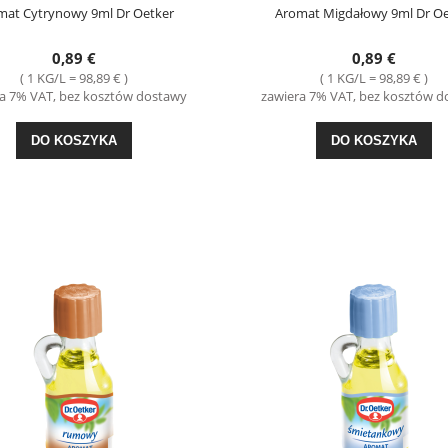
mat Cytrynowy 9ml Dr Oetker
Aromat Migdałowy 9ml Dr Oe
-41%
-31%
0,89 €
0,89 €
rzowy Dobrze Doprawiony 500g
Ser Favita 12% Żółta 270g Mlekovita
( 1 KG/L = 98,89 € )
( 1 KG/L = 98,89 € )
Pamapol
a 7% VAT, bez kosztów dostawy
zawiera 7% VAT, bez kosztów 
3,39 €
1,99 €
DO KOSZYKA
DO KOSZYKA
ena regularna:
5,79 €
Cena regularna:
2,89 €
ajniższa cena:
5,79 €
Najniższa cena:
2,89 €
DO KOSZYKA
DO KOSZYKA