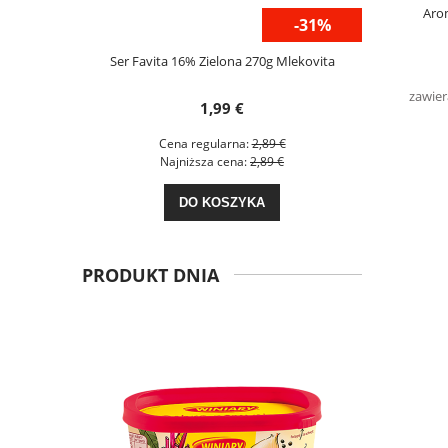
Aro
-32%
-31%
koladą 125g
Ser Favita 16% Zielona 270g Mlekovita
Gulasz Wiep
zawier
1,99 €
€
Cena regularna:
2,89 €
C
€
Najniższa cena:
2,89 €
N
DO KOSZYKA
PRODUKT DNIA