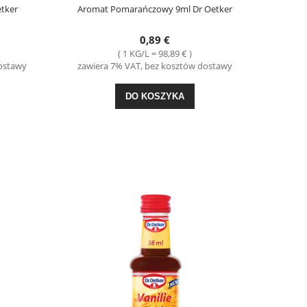
tker
Aromat Pomarańczowy 9ml Dr Oetker
-32%
0,89 €
Ciastka Petitki Lubisie Mleczne 125g Mondelez
Ciastka Mieszanka Rod
( 1 KG/L = 98,89 € )
dostawy
zawiera 7% VAT, bez kosztów dostawy
1,69 €
3,4
DO KOSZYKA
Cena regularna:
2,49 €
Cena regul
Najniższa cena:
2,49 €
Najniższa 
POWIADOM O DOSTĘPNOŚCI
DO KO