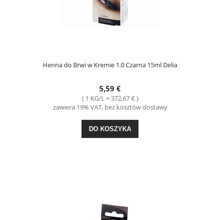
Henna do Brwi w Kremie 1.0 Czarna 15ml Delia
5,59 €
( 1 KG/L = 372,67 € )
zawiera 19% VAT, bez kosztów dostawy
DO KOSZYKA