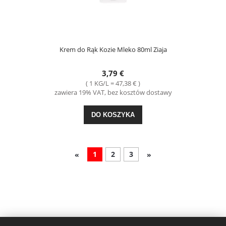
Krem do Rąk Kozie Mleko 80ml Ziaja
3,79 €
( 1 KG/L = 47,38 € )
zawiera 19% VAT, bez kosztów dostawy
DO KOSZYKA
1
2
3
«
»