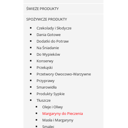
ŚWIEŻE PRODUKTY
SPOŻYWCZE PRODUKTY
Czekolady i Słodycze
Dania Gotowe
Dodatki do Potraw
Na Śniadanie
Do Wypieków
Konserwy
Przekąski
Przetwory Owocowo-Warzywne
Przyprawy
Smarowidła
Produkty Sypkie
Tłuszcze
Oleje i Oliwy
Margaryny do Pieczenia
Masła i Margaryny
Smalec