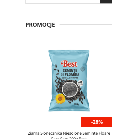
PROMOCJE
-27%
-28%
rczaka 400g
Ziarna Słonecznika Niesolone Seminte Floare
Fix Przep
Fara Sare 200g Best
B