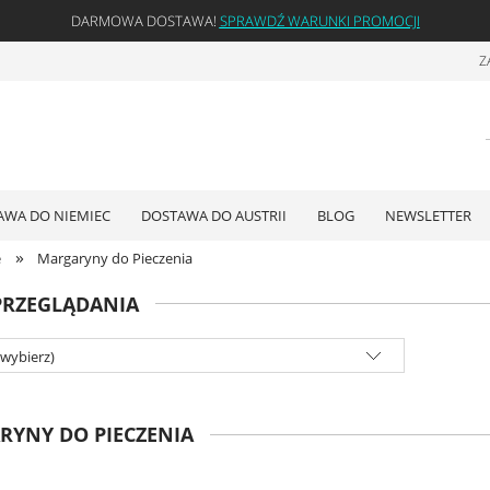
DARMOWA DOSTAWA!
SPRAWDŹ WARUNKI PROMOCJI
Z
AWA DO NIEMIEC
DOSTAWA DO AUSTRII
BLOG
NEWSLETTER
»
e
Margaryny do Pieczenia
PRZEGLĄDANIA
(wybierz)
RYNY DO PIECZENIA