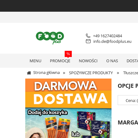
+49 1627402484
info.de@foodplus.eu
MENU
PROMOCJE
NOWOŚCI
O NAS
DOST
»
»
Strona główna
SPOŻYWCZE PRODUKTY
Tłuszcz
OPCJE 
Cena: 
MARGA