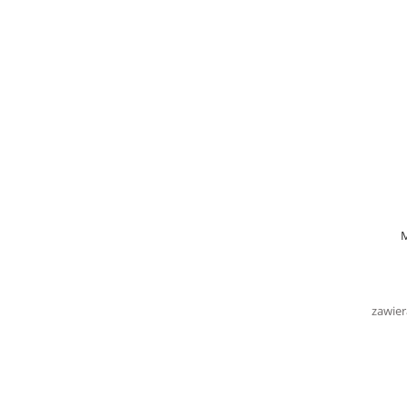
M
zawier