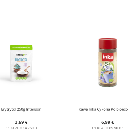
Erytrytol 250g Intenson
Kawa Inka Cykoria Polbioeco
3,69 €
6,99 €
( 1 KG/L = 14,76 € )
( 1 KG/L = 69,90 € )