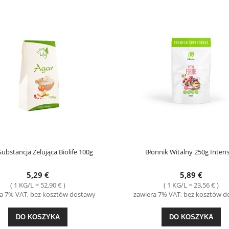
Substancja Żelująca Biolife 100g
Błonnik Witalny 250g Inten
5,29 €
5,89 €
( 1 KG/L = 52,90 € )
( 1 KG/L = 23,56 € )
a 7% VAT, bez kosztów dostawy
zawiera 7% VAT, bez kosztów 
DO KOSZYKA
DO KOSZYKA