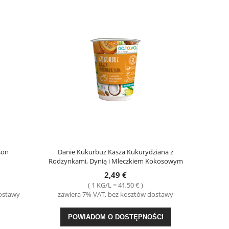
son
Danie Kukurbuz Kasza Kukurydziana z
Rodzynkami, Dynią i Mleczkiem Kokosowym
60g GO.TO.VO.
2,49 €
( 1 KG/L = 41,50 € )
dostawy
zawiera 7% VAT, bez kosztów dostawy
POWIADOM O DOSTĘPNOŚCI