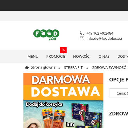
+49 1627402484
info.de@foodplus.eu
MENU
PROMOCJE
NOWOŚCI
O NAS
DOST
»
»
Strona główna
STREFA FIT
ZDROWA ŻYWNOŚĆ
OPCJE 
Cena: 
ZDROW