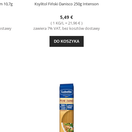
m 10,7g
Ksylitol Fiński Danisco 250g Intenson
5,49 €
( 1 KG/L = 21,96 € )
dostawy
zawiera 7% VAT, bez kosztów dostawy
-24%
DO KOSZYKA
0g
Ogórki Kanapkowe 680g Marcinowa Spiżarnia
Ptasie Mleczko Wanili
Porzeczka 340g Wed
2,49 €
4,4
Cena regularna:
3,29 €
Cena regul
Najniższa cena:
3,29 €
Najniższa 
DO KOSZYKA
DO KO