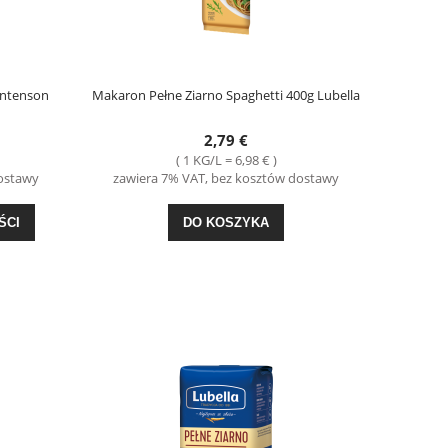
Intenson
Makaron Pełne Ziarno Spaghetti 400g Lubella
2,79 €
( 1 KG/L = 6,98 € )
dostawy
zawiera 7% VAT, bez kosztów dostawy
ŚCI
DO KOSZYKA
G
Kluski na Parze 300g Virtu
Kiełbasa Extra Sucha z
2,29 €
21,
DO KOSZYKA
DO KO