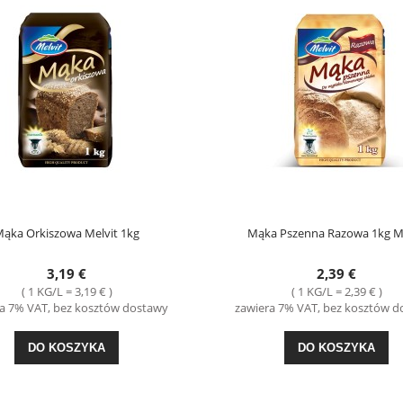
ąka Orkiszowa Melvit 1kg
Mąka Pszenna Razowa 1kg Me
3,19 €
2,39 €
( 1 KG/L = 3,19 € )
( 1 KG/L = 2,39 € )
a 7% VAT, bez kosztów dostawy
zawiera 7% VAT, bez kosztów 
DO KOSZYKA
DO KOSZYKA