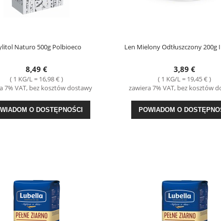
ylitol Naturo 500g Polbioeco
Len Mielony Odtłuszczony 200g 
8,49 €
3,89 €
( 1 KG/L = 16,98 € )
( 1 KG/L = 19,45 € )
a 7% VAT, bez kosztów dostawy
zawiera 7% VAT, bez kosztów 
WIADOM O DOSTĘPNOŚCI
POWIADOM O DOSTĘPNO
 Gryczana 4*100g Kupiec
Sos Sałatkowy do Mizerii Koperkowy 9
Prymat
2,99 €
0,49 €
DO KOSZYKA
DO KOSZYKA