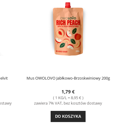
lvit
Mus OWOLOVO Jabłkowo-Brzoskwiniowy 200g
1,79 €
( 1 KG/L = 8,95 € )
dostawy
zawiera 7% VAT, bez kosztów dostawy
DO KOSZYKA