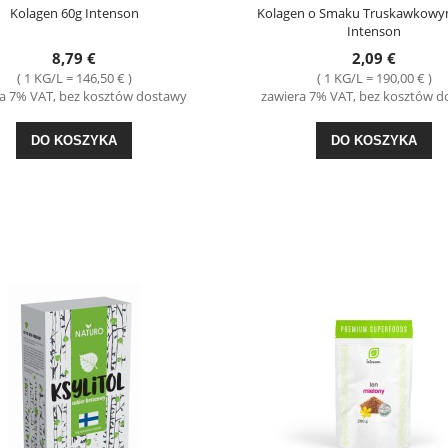
Kolagen 60g Intenson
Kolagen o Smaku Truskawkowy
Intenson
8,79 €
2,09 €
( 1 KG/L = 146,50 € )
( 1 KG/L = 190,00 € )
a 7% VAT, bez kosztów dostawy
zawiera 7% VAT, bez kosztów 
-29%
-27%
DO KOSZYKA
DO KOSZYKA
is na... Zapiekanka z Szynką i
Kiełbasa Morlińska z Piersi Kurczaka 40
rokułami 30g Kamis
Morliny
1,49 €
3,99 €
ena regularna:
2,09 €
Cena regularna:
5,49 €
ajniższa cena:
2,09 €
Najniższa cena:
5,49 €
DO KOSZYKA
DO KOSZYKA