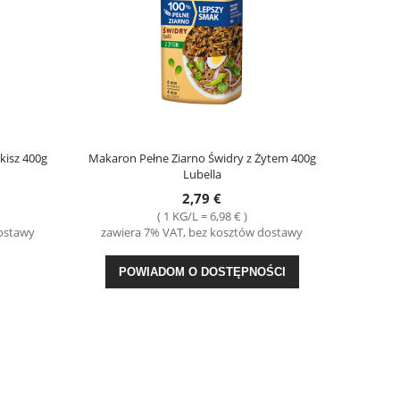
kisz 400g
Makaron Pełne Ziarno Świdry z Żytem 400g
Lubella
2,79 €
( 1 KG/L = 6,98 € )
dostawy
zawiera 7% VAT, bez kosztów dostawy
POWIADOM O DOSTĘPNOŚCI