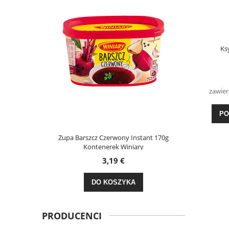
Ks
zawier
PO
dy Dzień 30g
Zupa Barszcz Czerwony Instant 170g
Kasza
Kontenerek Winiary
3,19 €
DO KOSZYKA
PRODUCENCI