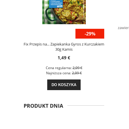
zawier
-29%
-29%
50g Animex
Fix Przepis na... Zapiekanka Gyros z Kurczakiem
Fix Przep
30g Kamis
B
1,49 €
€
Cena regularna:
2,09 €
C
€
Najniższa cena:
2,09 €
N
DO KOSZYKA
PRODUKT DNIA