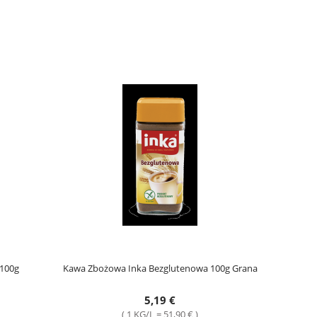
 100g
Kawa Zbożowa Inka Bezglutenowa 100g Grana
5,19 €
( 1 KG/L = 51,90 € )