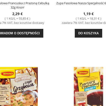
lowa Francuska z Prażoną Cebulką
Zupa Fasolowa Nasza Specjalność 6
32g Knorr
2,29 €
1,19 €
( 1 KG/L = 55,85 € )
( 1 KG/L = 18,31 € )
a 7% VAT, bez kosztów dostawy
zawiera 7% VAT, bez kosztów 
WIADOM O DOSTĘPNOŚCI
DO KOSZYKA