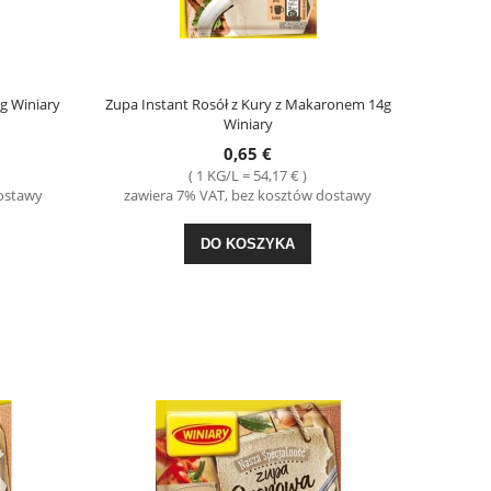
-24%
ina
Ciastka Mieszanka Rodzinna Mix 400g 4 Break
Ptasie Mleczko Czek
Pigwową 340g Wede
g Winiary
Zupa Instant Rosół z Kury z Makaronem 14g
Winiary
3,49 €
4,4
0,65 €
Cena regularna:
4,59 €
Cena regul
( 1 KG/L = 54,17 € )
Najniższa cena:
4,59 €
Najniższa 
dostawy
zawiera 7% VAT, bez kosztów dostawy
DO KOSZYKA
DO KO
DO KOSZYKA