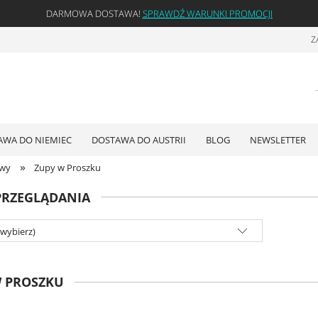
DARMOWA DOSTAWA!
SPRAWDŹ WARUNKI PROMOCJI
Z
AWA DO NIEMIEC
DOSTAWA DO AUSTRII
BLOG
NEWSLETTER
»
awy
Zupy w Proszku
PRZEGLĄDANIA
(wybierz)
W PROSZKU