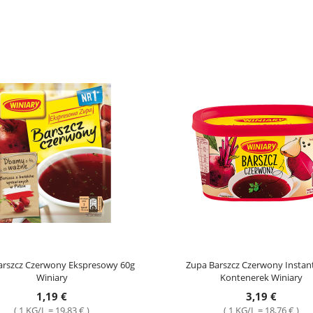
arszcz Czerwony Ekspresowy 60g
Zupa Barszcz Czerwony Instan
Winiary
Kontenerek Winiary
1,19 €
3,19 €
( 1 KG/L = 19,83 € )
( 1 KG/L = 18,76 € )