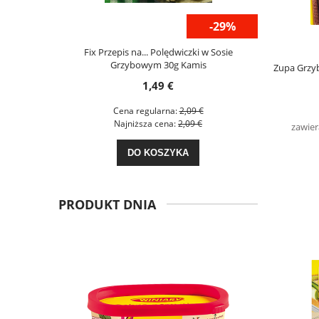
-29%
-29%
50g Animex
Fix Przepis na... Polędwiczki w Sosie
Fix Przepis na
Grzybowym 30g Kamis
Zupa Grzy
1,49 €
€
Cena regularna:
2,09 €
C
€
Najniższa cena:
2,09 €
N
zawier
DO KOSZYKA
PRODUKT DNIA