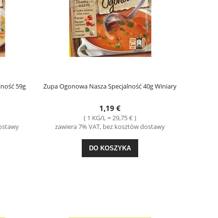
lność 59g
Zupa Ogonowa Nasza Specjalność 40g Winiary
G
Kluski na Parze 300g Virtu
Kiełbasa Extra Sucha z
1,19 €
2,29 €
21,
( 1 KG/L = 29,75 € )
dostawy
zawiera 7% VAT, bez kosztów dostawy
DO KOSZYKA
DO KO
DO KOSZYKA