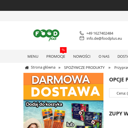
+49 1627402484
info.de@foodplus.eu
MENU
PROMOCJE
NOWOŚCI
O NAS
DOST
»
»
Strona główna
SPOŻYWCZE PRODUKTY
Przypr
OPCJE 
Cena: 
ZUPY 