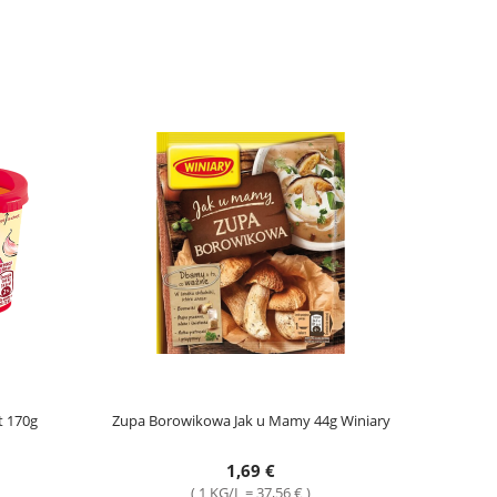
t 170g
Zupa Borowikowa Jak u Mamy 44g Winiary
1,69 €
( 1 KG/L = 37,56 € )