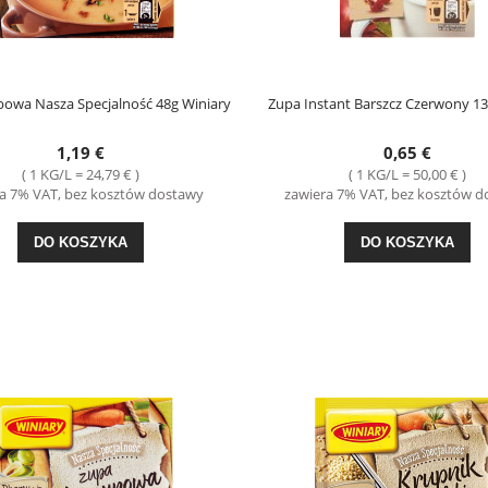
-29%
-30%
... Makaron Kurczak w Sosie Curry
Obwarzanki z Sezamem Bublini 375g Ukra
30g Kamis
bowa Nasza Specjalność 48g Winiary
Zupa Instant Barszcz Czerwony 13
1,49 €
3,49 €
1,19 €
0,65 €
ena regularna:
2,09 €
Cena regularna:
4,99 €
( 1 KG/L = 24,79 € )
( 1 KG/L = 50,00 € )
ajniższa cena:
2,09 €
Najniższa cena:
4,99 €
a 7% VAT, bez kosztów dostawy
zawiera 7% VAT, bez kosztów 
DO KOSZYKA
DO KOSZYKA
DO KOSZYKA
DO KOSZYKA