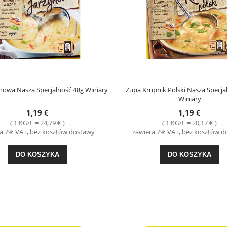
nowa Nasza Specjalność 48g Winiary
Zupa Krupnik Polski Nasza Specja
 Gryczana 4*100g Kupiec
Sos Sałatkowy do Mizerii Koperkowy 9
Winiary
Prymat
1,19 €
1,19 €
2,99 €
0,49 €
( 1 KG/L = 24,79 € )
( 1 KG/L = 20,17 € )
a 7% VAT, bez kosztów dostawy
zawiera 7% VAT, bez kosztów 
DO KOSZYKA
DO KOSZYKA
DO KOSZYKA
DO KOSZYKA