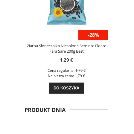
-42%
-28%
uszka 100g
Ziarna Słonecznika Niesolone Seminte Floare
Napój Gaz
Fara Sare 200g Best
Mag
1,29 €
€
Cena regularna:
1,79 €
C
€
Najniższa cena:
1,79 €
N
NOŚCI
DO KOSZYKA
PRODUKT DNIA