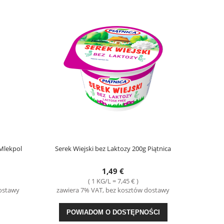
Mlekpol
Serek Wiejski bez Laktozy 200g Piątnica
1,49 €
( 1 KG/L = 7,45 € )
dostawy
zawiera 7% VAT, bez kosztów dostawy
POWIADOM O DOSTĘPNOŚCI