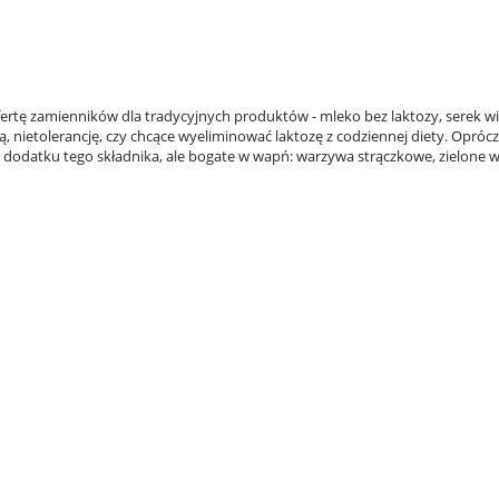
ertę zamienników dla tradycyjnych produktów -
mleko bez laktozy, serek wie
 nietolerancję, czy chcące wyeliminować laktozę z codziennej diety. Opró
 dodatku tego składnika, ale bogate w wapń:
warzywa strączkowe, zielone 