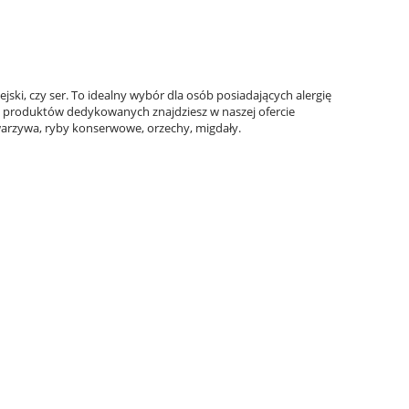
jski, czy ser
. To idealny wybór dla osób posiadających alergię
cz produktów dedykowanych znajdziesz w naszej ofercie
warzywa, ryby konserwowe, orzechy, migdały
.