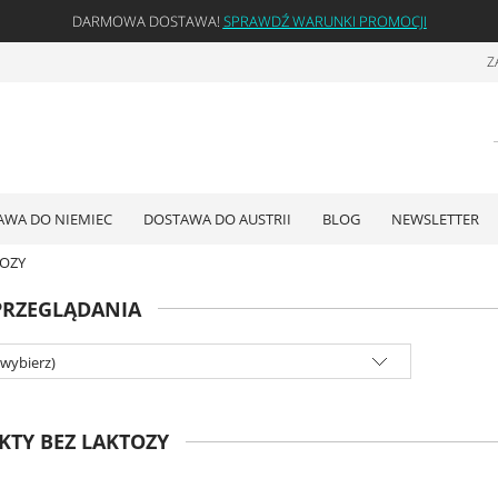
DARMOWA DOSTAWA!
SPRAWDŹ WARUNKI PROMOCJI
Z
AWA DO NIEMIEC
DOSTAWA DO AUSTRII
BLOG
NEWSLETTER
TOZY
PRZEGLĄDANIA
(wybierz)
TY BEZ LAKTOZY