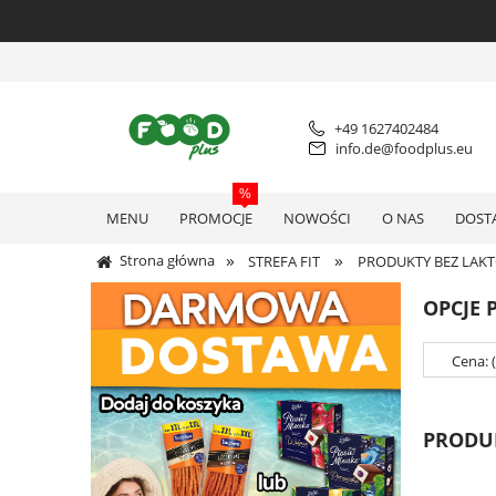
+49 1627402484
info.de@foodplus.eu
MENU
PROMOCJE
NOWOŚCI
O NAS
DOST
»
»
Strona główna
STREFA FIT
PRODUKTY BEZ LAK
OPCJE 
Cena: 
PRODUK