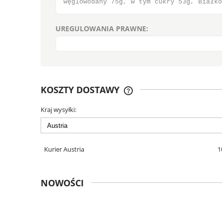
węglowodany 75g, w tym cukry 53g, Białko
UREGULOWANIA PRAWNE:
KOSZTY DOSTAWY
Kraj wysyłki:
CENA NIE ZAWIERA EWENT
KOSZTÓW PŁATNOŚCI
Kurier Austria
1
NOWOŚCI