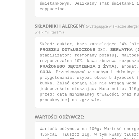
śmietankowym. Delikatny smak śmietanki i
cappuccino.
SKŁADNIKI I ALERGENY
(występujące w składzie alerge
wielkimi literami):
Skład: cukier, baza zabielająca 34% [ol
ΠΣΟΤΫΛΦ ΟΔΥιΦΤΫΓΫΟΞΕ 33%, ΤΕΣΨΑΥΛΑ (
stabilizator: fosforany potasu], maltode
rozpuszczalna 10%, kawa zbożowa rozpusz
ΠΣΑνΟΞΕΗΟ ΚθΓΫΝΙΕΞΙΑ Ι νΪΥΑ), aromat.P
ΤΟΚΑ. Przechowywać w suchym i chłodnym 
przygotowania: wsypać około 5 łyżeczek (
kubka. Zalać gorącą ale nie wrzącą wodą 
jednocześnie mieszając; Masa netto: 110g
przed: data minimalnej trwałości oraz nu
produkcyjnej na zgrzewie.
WARTOŚCI ODŻYWCZE:
Wartość odżywcza na 100g: Wartość energe
435kcal, Tłuszcz 11g, w tym kwasy tłuszc