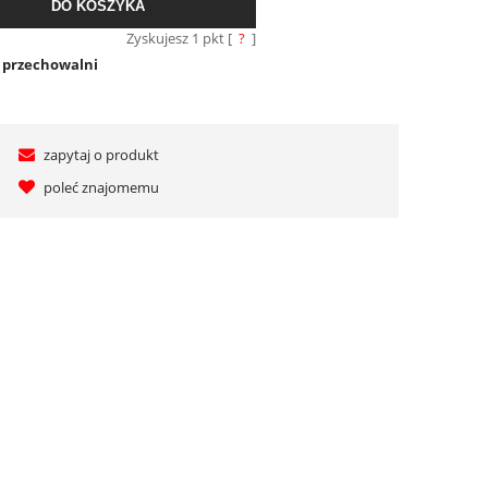
DO KOSZYKA
Zyskujesz
1
pkt [
?
]
o przechowalni
zapytaj o produkt
poleć znajomemu