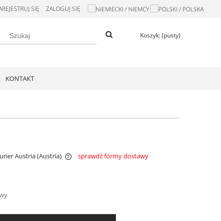
AREJESTRUJ SIĘ
ZALOGUJ SIĘ
Koszyk:
(pusty)
KONTAKT
Kurier Austria
(Austria)
sprawdź formy dostawy
entualnych kosztów
awy