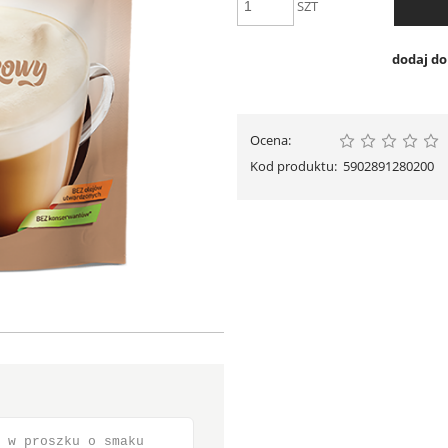
SZT
dodaj d
Ocena:
Kod produktu:
5902891280200
 w proszku o smaku