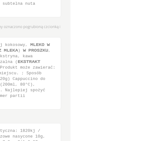
 subtelna nuta
ny oznaczono pogrubioną czcionką i
ej kokosowy, ΝΜΕΛΟ Ψ
Ϋ ΝΜΕΛΑ) Ψ ΠΣΟΤΫΛΦ,
kstryna, kawa
czalna (ΕΛΤΥΣΑΛΥ
rodukt może zawierać:
miejscu. ; Sposób
20g) Cappuccino do
(200ml, 80°C),
. Najlepiej spożyć
mer partii
tyczna: 1820kj /
zowe nasycone 10g,