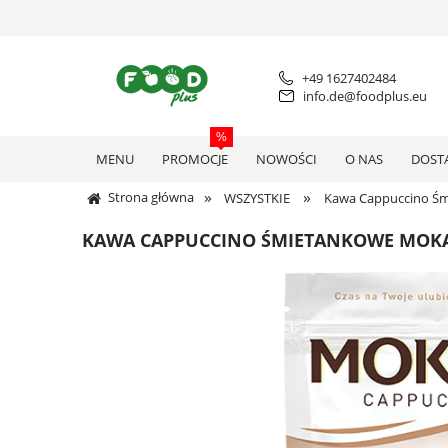
+49 1627402484
info.de@foodplus.eu
MENU
PROMOCJE
NOWOŚCI
O NAS
DOST
»
»
Strona główna
WSZYSTKIE
Kawa Cappuccino Ś
KAWA CAPPUCCINO ŚMIETANKOWE MOKA