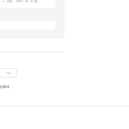
 7.2g, Sól 0.27g.
UALNYCH
0,99 €