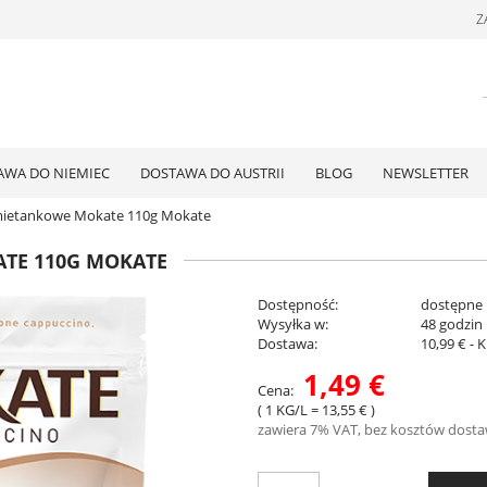
Z
AWA DO NIEMIEC
DOSTAWA DO AUSTRII
BLOG
NEWSLETTER
mietankowe Mokate 110g Mokate
TE 110G MOKATE
Dostępność:
dostępne
Wysyłka w:
48 godzin
Dostawa:
10,99 €
- 
1,49 €
Cena:
Cena nie zawiera ew
( 1
KG/L
=
13,55 €
)
płatności
zawiera 7% VAT, bez kosztów dost