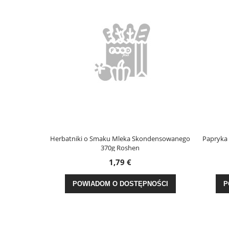
liszki
Herbatniki o Smaku Mleka Skondensowanego
Papryka w
370g Roshen
1,79 €
POWIADOM O DOSTĘPNOŚCI
PO