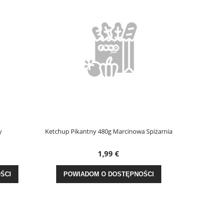
Ketchup Pikantny 480g Marcinowa Spiżarnia
Ketchup Ła
1,99 €
CI
POWIADOM O DOSTĘPNOŚCI
POW