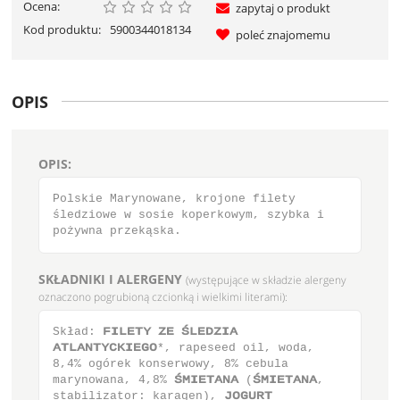
Ocena:
zapytaj o produkt
Kod produktu:
5900344018134
poleć znajomemu
OPIS
OPIS:
Polskie Marynowane, krojone filety
śledziowe w sosie koperkowym, szybka i
pożywna przekąska.
SKŁADNIKI I ALERGENY
(występujące w składzie alergeny
oznaczono pogrubioną czcionką i wielkimi literami):
Skład: ΖΙΜΕΥΪ ΫΕ μΜΕΔΫΙΑ
ΑΥΜΑΞΥΪΓΛΙΕΗΟ*, rapeseed oil, woda,
8,4% ogórek konserwowy, 8% cebula
marynowana, 4,8% μΝΙΕΥΑΞΑ (μΝΙΕΥΑΞΑ,
stabilizator: karagen), ΚΟΗΦΣΥ