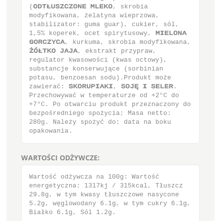
(ΟΔΥιΦΤΫΓΫΟΞΕ ΝΜΕΛΟ, skrobia
modyfikowana, żelatyna wieprzowa,
stabilizator: guma guar), cukier, sól,
1,5% koperek, ocet spirytusowy, ΝΙΕΜΟΞΑ
ΗΟΣΓΫΪΓΑ, kurkuma, skrobia modyfikowana,
νλιΥΛΟ ΚΑΚΑ, ekstrakt przypraw,
regulator kwasowości (kwas octowy),
substancje konserwujące (sorbinian
potasu, benzoesan sodu).Produkt może
zawierać: ΤΛΟΣΦΠΙΑΛΙ, ΤΟΚθ Ι ΤΕΜΕΣ.
Przechowywać w temperaturze od +2°C do
+7°C. Po otwarciu produkt przeznaczony do
bezpośredniego spożycia; Masa netto:
280g. Należy spożyć do: data na boku
opakowania.
WARTOŚCI ODŻYWCZE:
Wartość odżywcza na 100g: Wartość
energetyczna: 1317kj / 315kcal, Tłuszcz
29.8g, w tym kwasy tłuszczowe nasycone
5.2g, węglowodany 6.1g, w tym cukry 6.1g,
Białko 6.1g, Sól 1.2g.