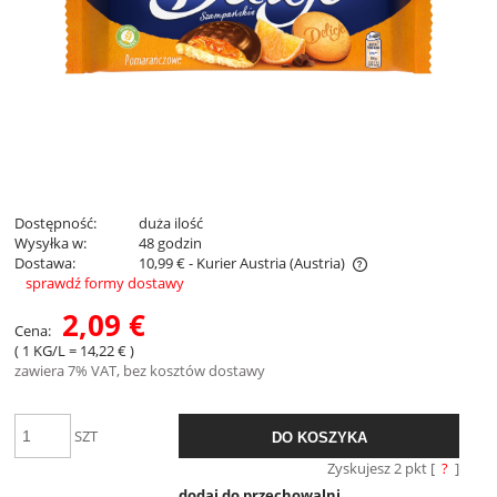
Dostępność:
duża ilość
Wysyłka w:
48 godzin
Dostawa:
10,99 €
- Kurier Austria
(Austria)
sprawdź formy dostawy
Cena nie zawiera ewentualnych kosztów płatności
2,09 €
Cena:
( 1
KG/L
=
14,22 €
)
zawiera 7% VAT, bez kosztów dostawy
SZT
DO KOSZYKA
Zyskujesz
2
pkt [
?
]
dodaj do przechowalni