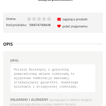
Ocena:
zapytaj o produkt
Kod produktu:
5906747308438
poleć znajomemu
OPIS
OPIS:
Polskie Biszkopty z galaretką
pomarańczową oblane czekoladą to
wyjątkowa kombinacja owocowej,
orzeźwiającej galaretki, miękkiego
biszkoptu i przepysznej czekolady.
SKŁADNIKI I ALERGENY
(występujące w składzie alergeny
oznaczono pogrubioną czcionką i wielkimi literami):