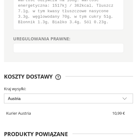
Wartość odżywcza na 100g: Wartość
energetyczna: 1517kj / 362kcal, Tłuszcz
7.1g, w tym kwasy tłuszczowe nasycone
3.3g, węglowodany 70g, w tym cukry 51g,
Błonnik 1.3g, Białko 3.4g, Sól 0.23g.
UREGULOWANIA PRAWNE:
KOSZTY DOSTAWY
CENA NIE ZAWIERA EWENTUALNYCH
KOSZTÓW PŁATNOŚCI
Kraj wysyłki:
Kurier Austria
10,99 €
PRODUKTY POWIĄZANE