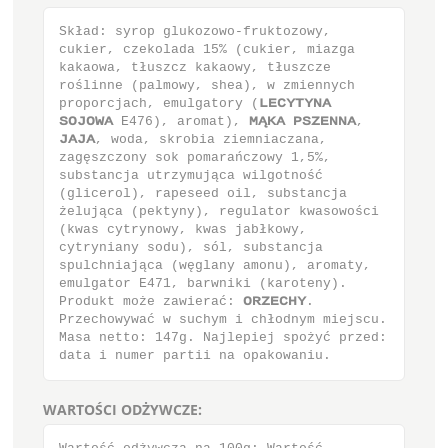
Skład: syrop glukozowo-fruktozowy,
cukier, czekolada 15% (cukier, miazga
kakaowa, tłuszcz kakaowy, tłuszcze
roślinne (palmowy, shea), w zmiennych
proporcjach, emulgatory (ΜΕΓΪΥΪΞΑ
ΤΟΚΟΨΑ E476), aromat), ΝζΛΑ ΠΤΫΕΞΞΑ,
ΚΑΚΑ, woda, skrobia ziemniaczana,
zagęszczony sok pomarańczowy 1,5%,
substancja utrzymująca wilgotność
(glicerol), rapeseed oil, substancja
żelująca (pektyny), regulator kwasowości
(kwas cytrynowy, kwas jabłkowy,
cytryniany sodu), sól, substancja
spulchniająca (węglany amonu), aromaty,
emulgator E471, barwniki (karoteny).
Produkt może zawierać: ΟΣΫΕΓΘΪ.
Przechowywać w suchym i chłodnym miejscu.
Masa netto: 147g. Najlepiej spożyć przed:
data i numer partii na opakowaniu.
WARTOŚCI ODŻYWCZE: