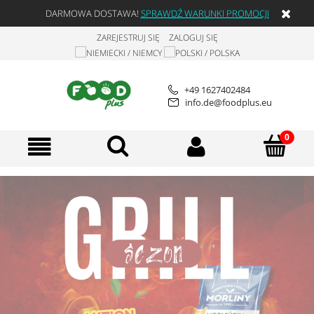
DARMOWA DOSTAWA!
SPRAWDŹ WARUNKI PROMOCJI
ZAREJESTRUJ SIĘ
ZALOGUJ SIĘ
+49 1627402484
info.de@foodplus.eu