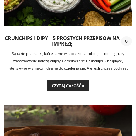
CRUNCHIPS I DIPY – 5 PROSTYCH PRZEPISÓW NA
0
IMPREZĘ
Są takie przekąski, które same w sobie robią robotę – i do tej grupy
zdecydowanie należą chipsy ziemniaczane Crunchips. Chrupiące,
intensywne w smaku i idealne do dzielenia się. Ale jeśli chcesz podnieść
poziom imprezowego stołu, warto dorzucić do nich coś jeszcze – proste
dipy, które przygotujesz w kilka minut.
CZYTAJ CAŁOŚĆ »