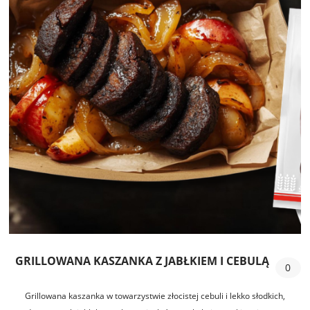
GRILLOWANA KASZANKA Z JABŁKIEM I CEBULĄ
0
Grillowana kaszanka w towarzystwie złocistej cebuli i lekko słodkich,