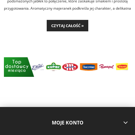
podsmażonych jabłek to połączenie, które zaskakuje smakiem i prostotą
przygotowania. Aromatyczny majeranek podkreśla jej charakter, a delikatna
owocowa nuta nadaje całości wyjątkowej równowagi. To świetna propozycja
zarówno na szybki obiad, jak i efektowne danie z grilla.
CZYTAJ CAŁOŚĆ »
MOJE KONTO